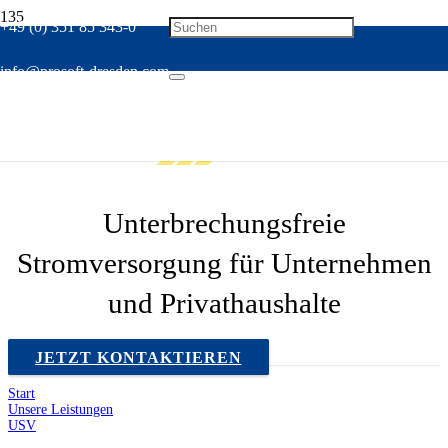
+49 (0) 351 85 343-0
info@prosoft-dresden.com
USV
Unterbrechungsfreie
Stromversorgung für Unternehmen
und Privathaushalte
JETZT KONTAKTIEREN
Start
Unsere Leistungen
USV