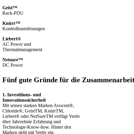
Geist™
Rack-PDU
Knürr™
Kontrollraumlösungen
Liebert®
AC Power und
Thermalmanagement
Netsure™
DC Power
Fünf gute Gründe für die Zusammenarbeit
1. Investitions- und
Innovationssicherheit
Mit seinen starken Marken Avocent®,
Chloride®, GeistTM, KnürrTM,
Liebert® oder NetSureTM verfügt Vertiv
über Jahrzehnte Erfahrung und
Technologie-Know-how. Hinter den
Marken steht mit Vertiv ein