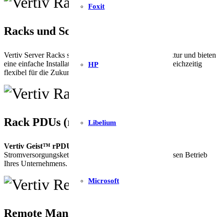
Foxit
Racks und Schränke
Vertiv Server Racks sind das Rückgrat der IT-Infrastruktur und bieten
eine einfache Installation für die Gegenwart und sind gleichzeitig
HP
flexibel für die Zukunft.
Rack PDUs (rPDUs)
Libelium
Vertiv Geist™ rPDUs
sind das letzte Glied in der
Stromversorgungskette und sorgen für einen reibungslosen Betrieb
Ihres Unternehmens.
Microsoft
Remote Management