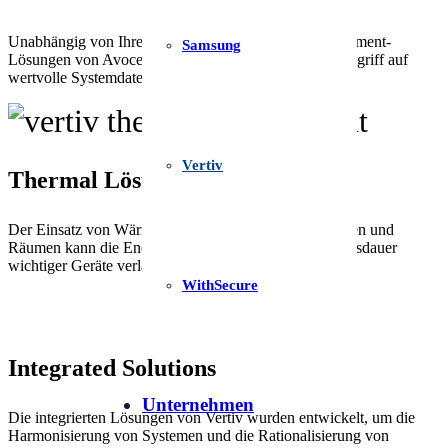
Unabhängig von Ihrem Standort, bieten die IT-Management-
Samsung
Lösungen von Avocent® einen einfachen, zentralen Zugriff auf
wertvolle Systemdaten.
Vertiv
Thermal Lösung
Der Einsatz von Wärmelösungen in Ihren Racks, Reihen und
Räumen kann die Energiekosten senken und die Lebensdauer
wichtiger Geräte verlängern.
WithSecure
Integrated Solutions
Unternehmen
Die integrierten Lösungen von Vertiv wurden entwickelt, um die
Harmonisierung von Systemen und die Rationalisierung von