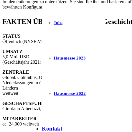
Implementierungen zu unterstützen. Sie sind flexibel und basieren auf
bewährten Konfigurationen.
FAKTEN ÜBER VERTIV: lange Geschichte 
Jobs
STATUS
Öffentlich (NYSE:VRT)
UMSATZ
5,0 Mrd. USD
Hausmesse 2023
(Geschäftsjahr 2021)
ZENTRALE
Global: Columbus, Ohio, USA
Niederlassungen in über 130
Ländern
weltweit
Hausmesse 2022
GESCHÄFTSFÜHRUNG
Giordano Albertazzi, CEO
MITARBEITER
ca. 24.000 weltweit
Kontakt