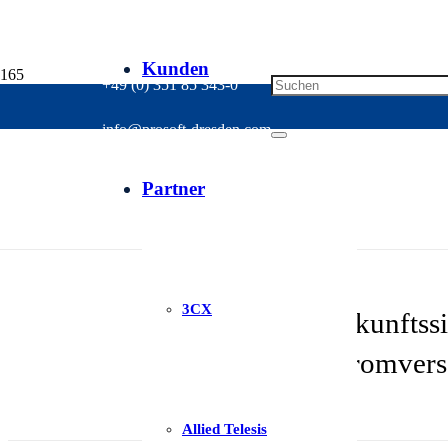
Kunden
+49 (0) 351 85 343-0
info@prosoft-dresden.com
VERTIV
Partner
3CX
Zukunftssi
von der Stromverso
Allied Telesis