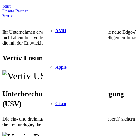
Start
Unsere Partner
Vertiv
AMD
Ihr Unternehmen erwartet von der IT-Abteilung, dass sie neue Edge-
nicht allein tun. Vertiv bietet ein breites Portfolio an intelligenten 
die mit der Entwicklung Ihres Edge einhergehen.
Vertiv Lösungen
Apple
Unterbrechungsfreie Stromversorgung
(USV)
Cisco
Die ein- und dreiphasigen USV-Systeme von Vertiv Liebert® sichern
die Technologie, die Ihr Unternehmen antreibt.