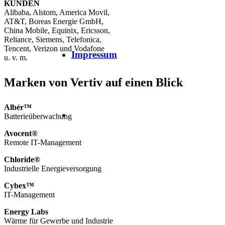
KUNDEN
Alibaba, Alstom, America Movil,
AT&T, Boreas Energie GmbH,
China Mobile, Equinix, Ericsson,
Reliance, Siemens, Telefonica,
Tencent, Verizon und Vodafone
Impressum
u. v. m.
Marken von Vertiv auf einen Blick
Albér™
Batterieüberwachung
Avocent®
Remote IT-Management
Chloride®
Industrielle Energieversorgung
Cybex™
IT-Management
Energy Labs
Wärme für Gewerbe und Industrie